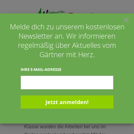
×
Melde dich zu unserem kostenlosen
Newsletter an. Wir informieren
Seite wählen
regelmäßig über Aktuelles vom
Gärtner mit Herz.
Malte und Dora Smolna-
IHRE E-MAIL-ADRESSE
Schütte aus Wildeshausen
13.10.2014
13.10.2014
Klasse wurden die Arbeiten bei uns im