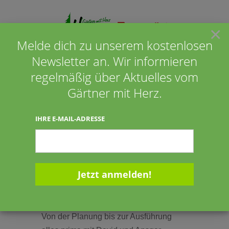
×
Melde dich zu unserem kostenlosen
Newsletter an. Wir informieren
Seite wählen
regelmäßig über Aktuelles vom
Gärtner mit Herz.
Otto und Maria Scheper
IHRE E-MAIL-ADRESSE
aus Emstek
15.07.2008
15.07.2008
Von der Planung bis zur Ausführung