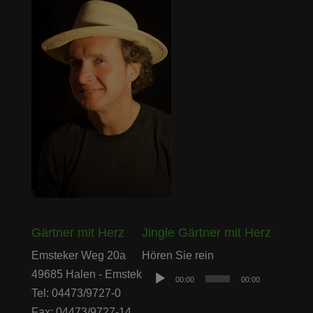
Gärtner mit Herz
Jingle Gärtner mit Herz
Audio-
Emsteker Weg 20a
Hören Sie rein
Player
49685 Halen - Emstek
00:00
00:00
Tel: 04473/9727-0
Fax: 04473/9727-14