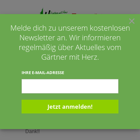
×
Melde dich zu unserem kostenlosen
Newsletter an. Wir informieren
Seite wählen
regelmäßig über Aktuelles vom
Gärtner mit Herz.
Tanja Rolfes aus Vechta
IHRE E-MAIL-ADRESSE
12.05.2014
12.05.2014
Super Arbeit…macht weiter so!! Vielen
Dank!!