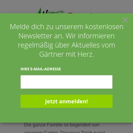
×
Melde dich zu unserem kostenlosen
Newsletter an. Wir informieren
Seite wählen
regelmäßig über Aktuelles vom
Gärtner mit Herz.
Josef Marks aus Garrel
IHRE E-MAIL-ADRESSE
05.08.2011
05.08.2011
Die ganze Familie ist begeistert von
unserem Garten. Der neue Teich passt