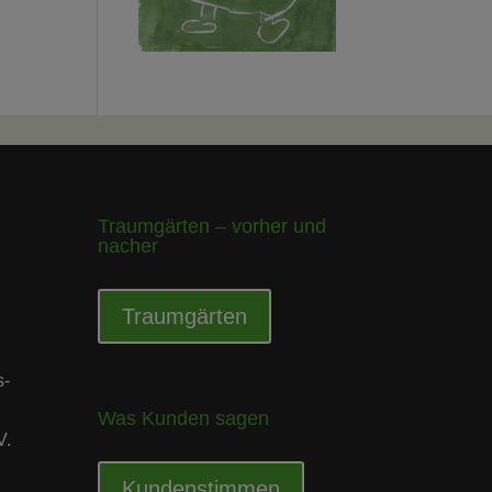
Traumgärten – vorher und
nacher
Traumgärten
s-
Was Kunden sagen
V.
Kundenstimmen