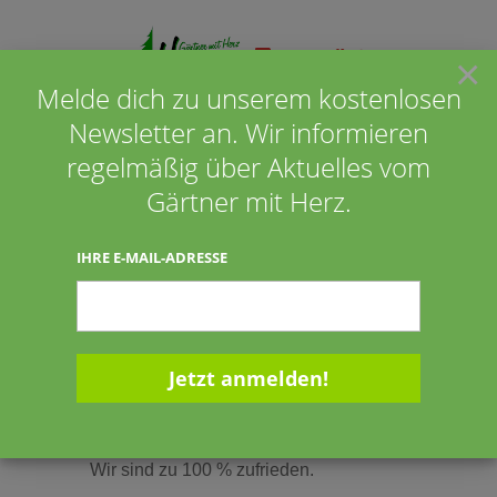
×
Melde dich zu unserem kostenlosen
Newsletter an. Wir informieren
Seite wählen
regelmäßig über Aktuelles vom
Gärtner mit Herz.
Anja und Christoph Grote
IHRE E-MAIL-ADRESSE
aus Cappeln
23.09.2015
23.09.2015
Wir sind zu 100 % zufrieden.