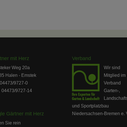
tner mit Herz
Verband
teker Weg 20a
Wir sind
85 Halen - Emstek
Mitglied im
: 04473/9727-0
Verband
: 04473/9727-14
Garten-,
Landschaft
und Sportplatzbau
gle Gärtner mit Herz
Niedersachsen-Bremen e. 
Audio-
n Sie rein