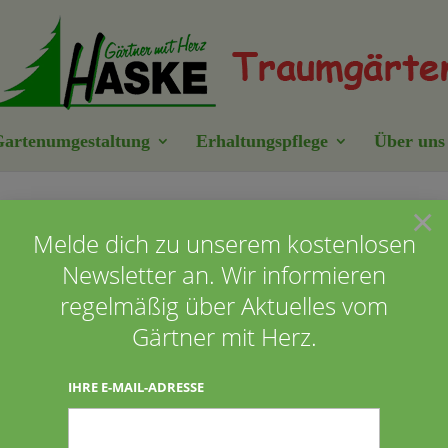
artenumgestaltung
Erhaltungspflege
Über uns
×
aatsforsten
Melde dich zu unserem kostenlosen
Newsletter an. Wir informieren
regelmäßig über Aktuelles vom
Gärtner mit Herz.
IHRE E-MAIL-ADRESSE
en Arbeiten in unserem Vorgarten. David, Kristof und
merksame Mitarbeiter. Wir empfehlen sie gerne weiter.