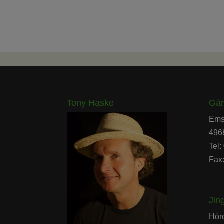
Tony Haske
Gär
Ems
496
Tel
Fax
Jin
Höre