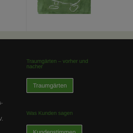
Traumgärten – vorher und
nacher
Traumgärten
s-
Was Kunden sagen
V.
Kundenstimmen