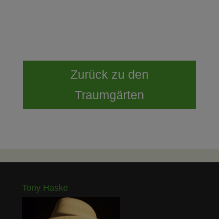
Zurück zu den
Traumgärten
Tony Haske