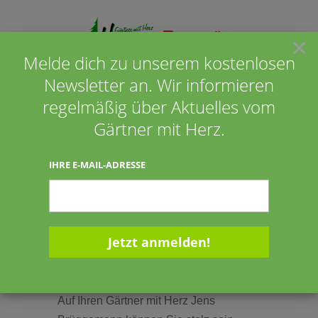
×
Melde dich zu unserem kostenlosen
Newsletter an. Wir informieren
Seite wählen
regelmäßig über Aktuelles vom
Gärtner mit Herz.
Manfred Sauer aus
IHRE E-MAIL-ADRESSE
Cloppenburg
14.09.2017
14.09.2017
Auf Ihren Gärtner mit Herz Jens