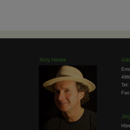
Tony Haske
Gär
Ems
496
Tel
Fax
Jin
Höre