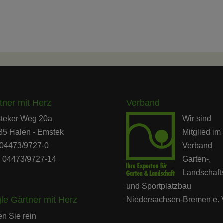
tner mit Herz
Verband
teker Weg 20a
Wir sind
85 Halen - Emstek
Mitglied im
: 04473/9727-0
Verband
: 04473/9727-14
Garten-,
Landschaft
und Sportplatzbau
gle Gärtner mit Herz
Niedersachsen-Bremen e. 
Audio-
n Sie rein