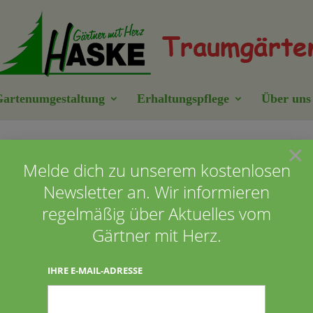
artenumgestaltung
Erhaltungspflege
Über uns
×
ahrmann
Melde dich zu unserem kostenlosen
Newsletter an. Wir informieren
regelmäßig über Aktuelles vom
Gärtner mit Herz.
IHRE E-MAIL-ADRESSE
der Umgestaltung unseres Vorgartens. Dominik und sein
istet. Er hat unser volles Vertrauen gewonnen durch
Seine“ Trockenmauer ist klasse geworden. Gerne bleiben