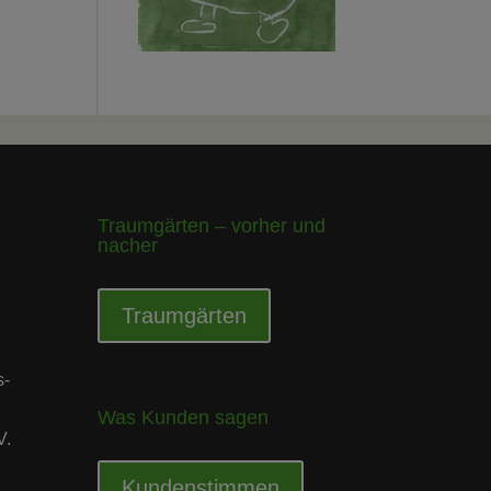
Traumgärten – vorher und
nacher
Traumgärten
s-
Was Kunden sagen
V.
Kundenstimmen