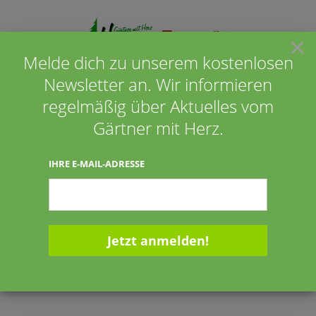
×
Melde dich zu unserem kostenlosen
Newsletter an. Wir informieren
Seite wählen
regelmäßig über Aktuelles vom
Gärtner mit Herz.
27.09.2016
IHRE E-MAIL-ADRESSE
Wir sind nach wie vor super gut zufrieden mit
unserem Vorgarten. Er ist wirklich Klasse. Es blüht
immer etwas. Viele Menschen haben uns schon
darauf angesprochen. Die Herbstanemonen sind
wahnsinnig schön! Und so lang blühend!