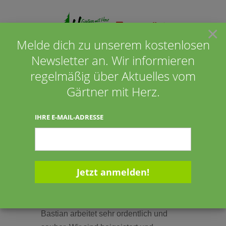
×
Melde dich zu unserem kostenlosen
Newsletter an. Wir informieren
Seite wählen
regelmäßig über Aktuelles vom
Gärtner mit Herz.
Annegret und Franz
IHRE E-MAIL-ADRESSE
Bahlmann aus Barßel
05.11.2019
05.11.19
Bastian arbeitet sehr ordentlich und